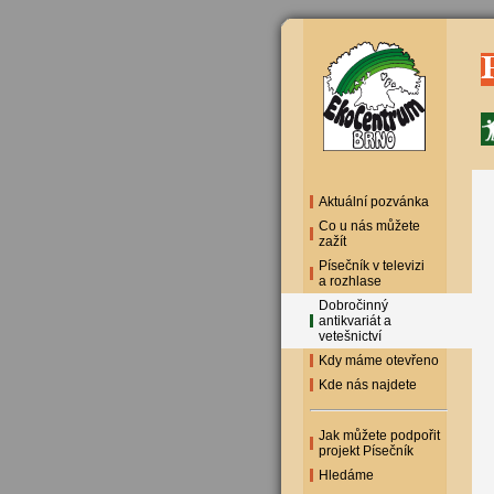
Aktuální pozvánka
Co u nás můžete
zažít
Písečník v televizi
a rozhlase
Dobročinný
antikvariát a
vetešnictví
Kdy máme otevřeno
Kde nás najdete
Jak můžete podpořit
projekt Písečník
Hledáme