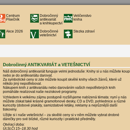
Centrum
Dobročinný
Veličenstvo
Písečník
antikvariát
kniha
a knihkupectví
Akce 2026
Dobročinné
Stezka zdraví
vetešnictví
Dobročinný ANTIKVARIÁT a VETEŠNICTVÍ
Náš dobročinný antikvariát funguje velmi jednoduše: Knihy si u nás můžete koupi
nebo je do antikvariátu darovat.
Za symbolické ceny si zde můžete koupit skvělé knihy všech žánrů, které už
někdo jiný nepotřeboval.
Nákupem knih z antikvariátu nebo darováním vašich nepotřebných knih
pomáháte realizovat naše neziskové programy.
Vzhledem k velkému zájmu postupně rozšiřujeme nabízená témata: nyní u nás
můžete získat také krásné gramofonové desky, CD a DVD, pohlednice a různé
kuriozity (dobové plakáty, samizdatové letáky, reklamy a nejrůznější další
tiskoviny.
Užijte si i naše vetešnictví – za skvělé ceny si v něm můžete vybrat drobné
dárečky pro své blízké, různé kuriozity i praktické předměty.
Otvírací doba:
Út,St,Čt 15–18.30 hod